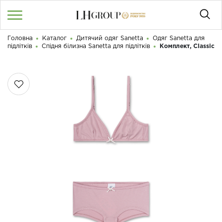
Головна
Каталог
Дитячий одяг Sanetta
Одяг Sanetta для
RU
UA
|
підлітків
Спідня білизна Sanetta для підлітків
Комплект, Classic
Доброго дня! Що Ви шукаєте?
Увійти
/
Реєстрація
КАТАЛОГ
050 187 33 33
Графік роботи з 9:00 до 21:00
ПРО НАС
КОНТАКТИ
БЛОГ