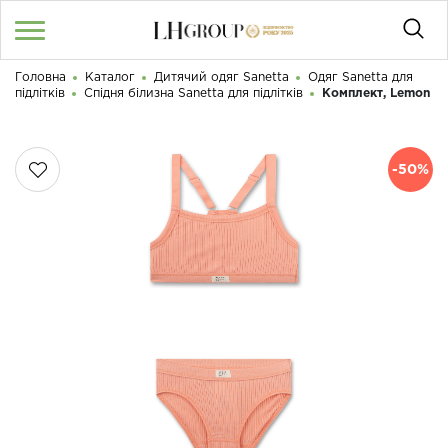
Головна
Каталог
Дитячий одяг Sanetta
Одяг Sanetta для
RU
UA
|
підлітків
Спідня білизна Sanetta для підлітків
Комплект, Lemon
Доброго дня! Що Ви шукаєте?
Увійти
/
Реєстрація
-50%
КАТАЛОГ
050 187 33 33
Графік роботи з 9:00 до 21:00
ПРО НАС
КОНТАКТИ
БЛОГ