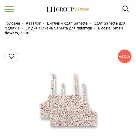
Головна
Каталог
Дитячий одяг Sanetta
Одяг Sanetta для
RU
UA
|
підлітків
Спідня білизна Sanetta для підлітків
Бюст'є, Small
Доброго дня! Що Ви шукаєте?
flowers, 2 шт
Увійти
/
Реєстрація
-30%
КАТАЛОГ
050 187 33 33
Графік роботи з 9:00 до 21:00
ПРО НАС
КОНТАКТИ
БЛОГ