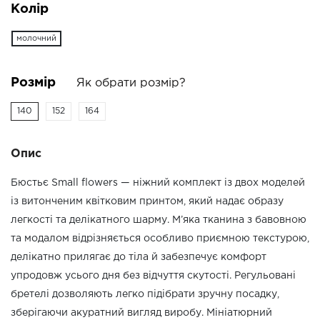
Колір
молочний
Розмір
Як обрати розмір?
140
152
164
Опис
Бюстьє Small flowers — ніжний комплект із двох моделей
із витонченим квітковим принтом, який надає образу
легкості та делікатного шарму. М’яка тканина з бавовною
та модалом відрізняється особливо приємною текстурою,
делікатно прилягає до тіла й забезпечує комфорт
упродовж усього дня без відчуття скутості. Регульовані
бретелі дозволяють легко підібрати зручну посадку,
зберігаючи акуратний вигляд виробу. Мініатюрний