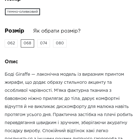
темно-оливковий
Розмір
Як обрати розмір?
062
068
074
080
Опис
Боді Giraffe — лаконічна модель із виразним принтом
жирафи, що додає образу стильного акценту та
особливої чарівності. М’яка фактурна тканина з
бавовною ніжно прилягає до тіла, дарує комфортні
відчуття й не викликає дискомфорту для малюка навіть
протягом усього дня. Практична застібка на плечі робить
перевдягання швидким і зручним, зберігаючи акуратну
посадку виробу. Спокійний відтінок хакі легко