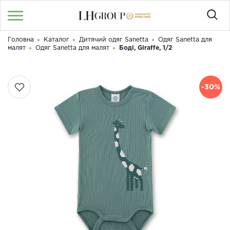
Головна
Каталог
Дитячий одяг Sanetta
Одяг Sanetta для
RU
UA
|
малят
Одяг Sanetta для малят
Боді, Giraffe, 1/2
Доброго дня! Що Ви шукаєте?
Увійти
/
Реєстрація
-30%
КАТАЛОГ
050 187 33 33
Графік роботи з 9:00 до 21:00
ПРО НАС
КОНТАКТИ
БЛОГ