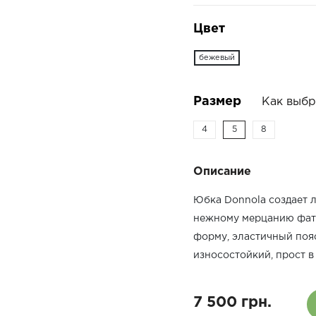
Цвет
бежевый
Размер
Как выбр
4
5
8
Описание
Юбка Donnola создает 
нежному мерцанию фати
форму, эластичный поя
износостойкий, прост в
7 500 грн.