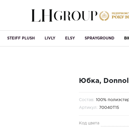
STEIFF PLUSH
LIVLY
ELSY
SPRAYGROUND
B
Юбка, Donnol
Состав:
100% полиэсте
Артикул:
70040T15
Код цвета