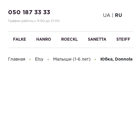
050 187 33 33
UA
|
RU
График работы с 9:00 до 21:00
FALKE
HANRO
ROECKL
SANETTA
STEIFF
Главная
Elsy
Малыши (1-6 лет)
Юбка, Donnola
Здравствуйте! Что вы ищете?