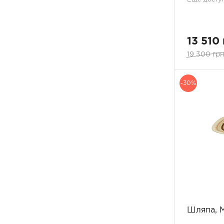
серо-белый
5
серо-коричневый
2
серо-черный
2
13 510 
слоновая кость
2
19 300 грн
изумруд
1
темно-синий
22
телесный
-30%
1
фиолетовый
1
фуксия
2
хаки
1
красный
30
чилі-серебро
2
черный
63
черный/розовый
1
кремовый
4
винний
5
оливка
4
Шляпа, 