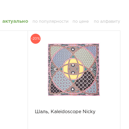
актуально
по популярности
по цене
по алфавиту
-20%
Шаль, Kaleidoscope Nicky