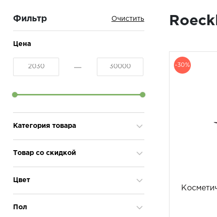
Roeck
Фильтр
Цена
-30%
Категория товара
Шляпы
10
Товар со скидкой
Кашне
15
Косметички
4
Да
71
Цвет
Митенки
1
Косметич
Повязки
2
абрикос
1
Пол
Рукавицы
3
антрацит
2