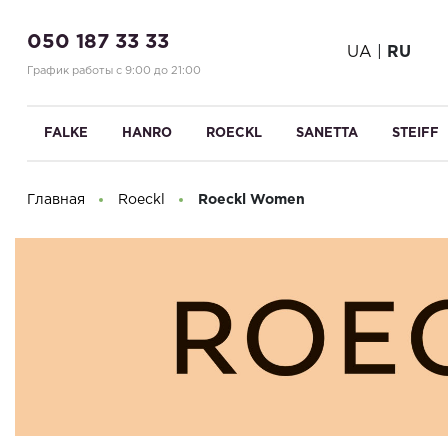
050 187 33 33
UA
|
RU
График работы с 9:00 до 21:00
FALKE
HANRO
ROECKL
SANETTA
STEIFF
Главная
Roeckl
Roeckl Women
Здравствуйте! Что вы ищете?