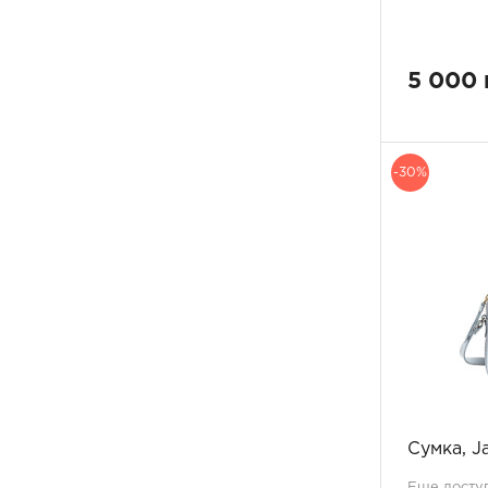
59
1
мульти синий
9
65x180
2
мульти серый
5
70x180
5
мульти сорбет
1
5 000 
90x180
1
мульти красный
3
90x90
4
мульти черный
1
100x100
2
оранжевый
5
120x120
1
пудра/цитрус
-30%
3
130x130
3
пудровый
1
140x140
6
розовый
17
розовый/оранжевый
1
розовый/синий
1
светло-голубой
1
светло-коричневый
1
светло-розовый
1
светло-серый
7
синий
20
серый
29
Сумка, J
серый меланж
1
серый/черный
Еще доступ
1