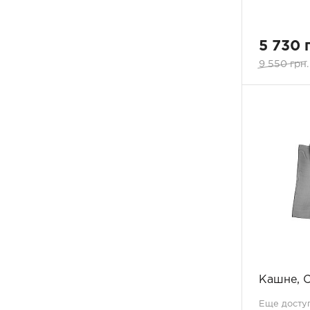
лен/мокко
1
24х21х9
1
мокко
4
25x160
1
молочный
6
5 730 
26x22x7
1
мульти агава
1
9 550 грн.
27х24х7
1
мульти бежевый
4
28х24х12
1
мульти белый
2
30x170
1
мульти бирюзовый
2
30x70
1
мульти голубой
4
30х25х22
1
мульти бордовый
2
30х28х10
1
мульти гранат
2
32х35х22
1
мульти экзотик
2
35x180
1
мульти индиго
1
35x27x10
1
мульти кораловий
4
45x170
3
мульти коричневый
2
45x180
3
мульти кремовый
2
50х190
1
мульти пастельний
3
53x53
8
мульти песочный
2
Кашне, C
57
1
мульти оранжевый
3
58
1
мульти розовый
Еще доступ
8