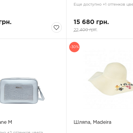
Еще доступно +1 оттенков цв
грн.
15 680 грн.
22 400 грн.
-30%
ane M
Шляпа, Madeira
но +2 оттенков цвета