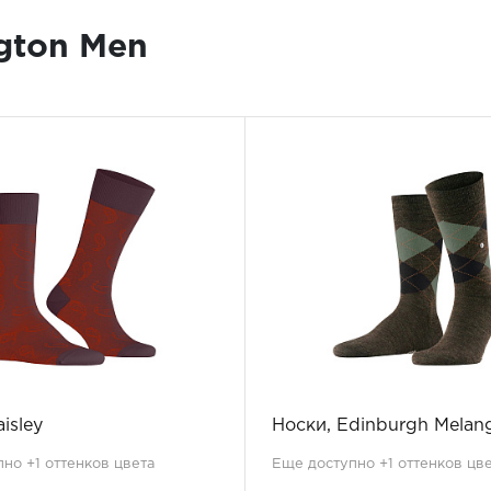
ngton Men
isley
Носки, Edinburgh Melan
но +1 оттенков цвета
Еще доступно +1 оттенков цв