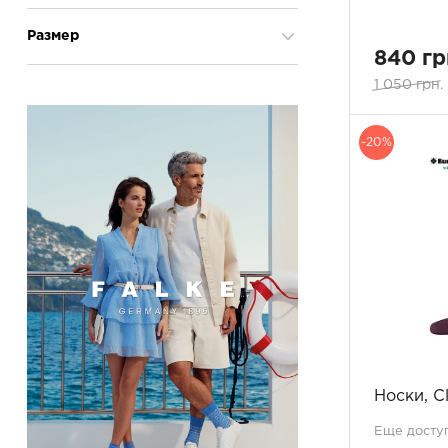
cірий
2
мужской
37
Размер
антрацит меланж
1
840 гр
багатокольоровий
1
1 050 грн.
39-42
1
базальт
1
40-46
36
бежевий
3
43-46
1
білий
-20%
2
блакитний
9
бордо
1
бордовий
2
гірчичний
1
жовтий
1
зелена калла
2
зелений
6
кобальт
1
коричневий
8
коричнево-червоний
1
Носки, C
крокус
1
малиновий
Еще доступ
1