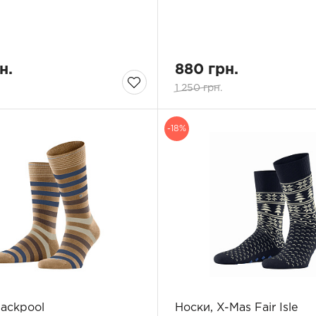
н.
880 грн.
1 250 грн.
-18%
lackpool
Носки, X-Mas Fair Isle