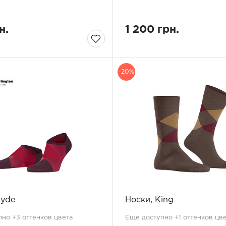
н.
1 200 грн.
-20%
lyde
Носки, King
но +3 оттенков цвета
Еще доступно +1 оттенков цв