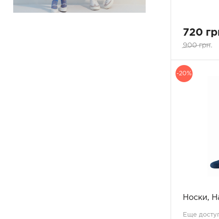
мерло
1
мокко
1
помаранчевий
2
720 гр
сапфір
1
900 грн.
світлий джинс
1
світло-сірий
2
синій
-20%
17
сірий
9
сірий меланж
1
темно-зелений
1
темно-коричневий
4
темно-синій
11
темно-синій меланж
1
темно-сірий
3
тілесний
1
червона троянда
1
червоний
6
Носки, 
червоний корал
1
чорний
Еще доступ
18