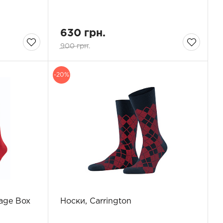
630 грн.
900 грн.
-20%
age Box
Носки, Carrington