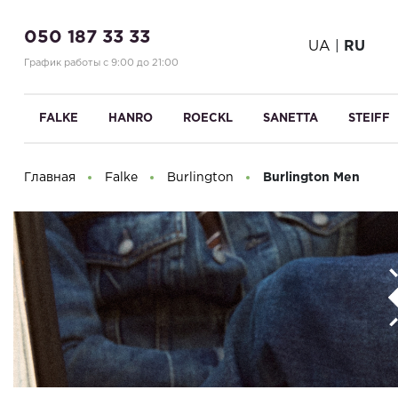
050 187 33 33
UA
|
RU
График работы с 9:00 до 21:00
FALKE
HANRO
ROECKL
SANETTA
STEIFF
Главная
Falke
Burlington
Burlington Men
Здравствуйте! Что вы ищете?