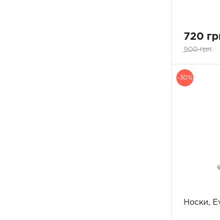
чорно-зелений
1
голубий
1
меланжевий
1
720 гр
рожево-чорний
1
900 грн.
світло - синій
1
світло- синій
1
темно - сірий
-30%
1
темно бордовий
1
темно- червоний
1
червоно-коричневий
1
винна ягода
1
Носки, E