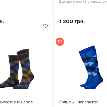
Еще доступно +6 оттенков цв
н.
1 200 грн.
-30%
ewcastle Melange
Гольфы, Manchester