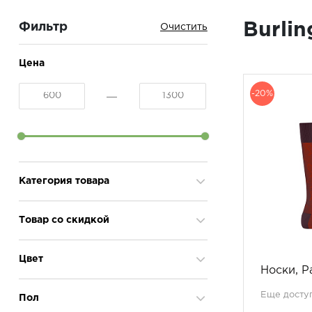
Burli
Фильтр
Цена
-20%
Категория товара
Гольфы мужские
1
Товар со скидкой
Степы мужские
1
Носки мужские
35
Да
28
Цвет
Носки, Pa
cвітло-сірий
Еще доступ
2
Пол
cиній
3