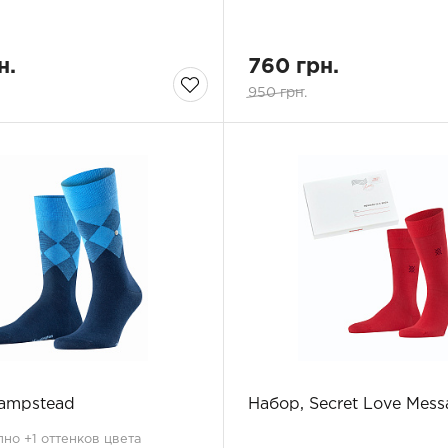
н.
760 грн.
950 грн.
Hampstead
Набор, Secret Love Mess
но +1 оттенков цвета