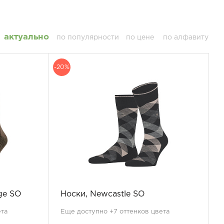
актуально
по популярности
по цене
по алфавиту
-20%
ge SO
Носки, Newcastle SO
ета
Еще доступно +7 оттенков цвета