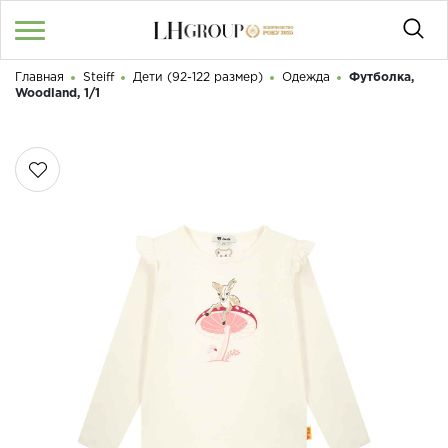
Главная
Steiff
Дети (92-122 размер)
Одежда
Футболка,
UA
RU
|
Woodland, 1/1
Здравствуйте! Что вы ищете?
Войти
/
Регистрация
КАТАЛОГ
050 187 33 33
График работы с 9:00 до 21:00
О НАС
КОНТАКТЫ
БЛОГ