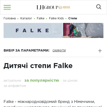
Головна
Каталог
Falke
Falke Kids
Степи
RU
UA
|
Доброго дня! Що Ви шукаєте?
Увійти
/
Реєстрація
КАТАЛОГ
ВИБІР ЗА ПАРАМЕТРАМИ:
050 187 33 33
Графік роботи з 9:00 до 21:00
Дитячі степи Falke
ПРО НАС
КОНТАКТИ
за популярністю
актуальне
за ціною
за алфавітом
БЛОГ
Falke - міжнародновідомий бренд з Німеччини,